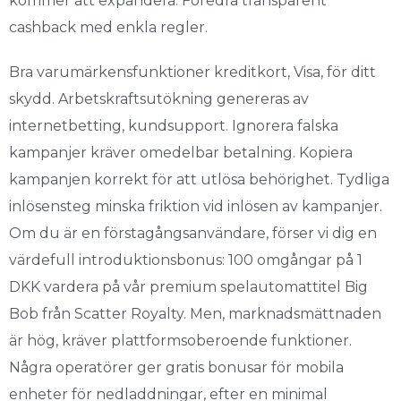
kommer att expandera. Föredra transparent
cashback med enkla regler.
Bra varumärkensfunktioner kreditkort, Visa, för ditt
skydd. Arbetskraftsutökning genereras av
internetbetting, kundsupport. Ignorera falska
kampanjer kräver omedelbar betalning. Kopiera
kampanjen korrekt för att utlösa behörighet. Tydliga
inlösensteg minska friktion vid inlösen av kampanjer.
Om du är en förstagångsanvändare, förser vi dig en
värdefull introduktionsbonus: 100 omgångar på 1
DKK vardera på vår premium spelautomattitel Big
Bob från Scatter Royalty. Men, marknadsmättnaden
är hög, kräver plattformsoberoende funktioner.
Några operatörer ger gratis bonusar för mobila
enheter för nedladdningar, efter en minimal