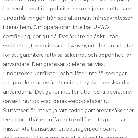
har exploderat i popularitet och erbjuder deltagare
underhållningen från spelalternativ från sekretessen
i deras hem. Om operatören inte har UKGC-
certifiering, bör du gå. Det är inte en åsikt utan
verklighet, Den brittiska tillsynsmyndigheten arbetar
för att garantera rättvisa, säkerhet och öppenhet för
användare. Den granskar spelens rättvisa,
undersöker konflikter, och tillåter inte förseningar
när problem uppstår. Koncist uttryckt: den skyddar
användarna. Det gäller inte för utländska operatörer
oavsett hur polerad deras webbplats ser ut.
Slutsatsen är, att välja rätt casino garanterar säkerhet.
De upprätthåller tuffa protokoll för att upptäcka
misstänkta transaktioner, bedrägeri, och barns