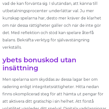
vad de kan förvänta sig. I slutändan, att känna till
utbetalningsprocenter underlättar val. Ju mer
kunskap spelarna har, desto mer kräver de klarhet
om när dessa rättigheter gäller och när de inte gör
det. Med reflektion och stöd kan spelare återfå
balans. Bekräfta verktyg för självavstängning
verkställs.
ybets bonuskod utan
insättning
Men spelarna som skyddas av dessa lagar ber om
radering enligt integritetsrättigheter. Hitta nedan
finns okomplicerad steg för att hämta ut pengar för
att aktivera ditt gratischip i sin helhet. Att förstå
volatilitet vägleder ditt spelval. Digitala vadslagningar