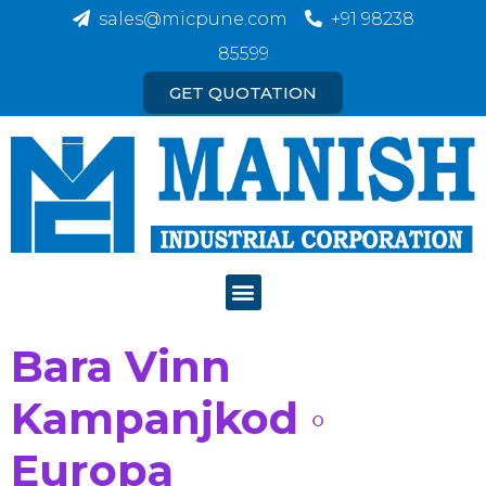
sales@micpune.com
+91 98238
85599
GET QUOTATION
Bara Vinn
Kampanjkod ◦
Europa