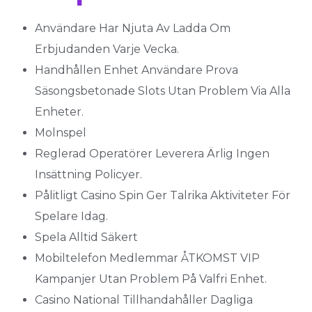
Användare Har Njuta Av Ladda Om
Erbjudanden Varje Vecka.
Handhållen Enhet Användare Prova
Säsongsbetonade Slots Utan Problem Via Alla
Enheter.
Molnspel
Reglerad Operatörer Leverera Ärlig Ingen
Insättning Policyer.
Pålitligt Casino Spin Ger Talrika Aktiviteter För
Spelare Idag.
Spela Alltid Säkert
Mobiltelefon Medlemmar ÅTKOMST VIP
Kampanjer Utan Problem På Valfri Enhet.
Casino National Tillhandahåller Dagliga