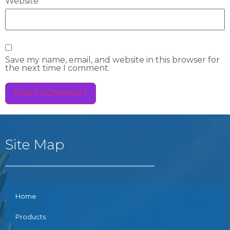
Website
Save my name, email, and website in this browser for
the next time I comment.
Site Map
Home
Products