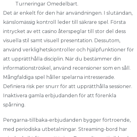
Turneringar Omedelbart.
Det är enkelt för den här användningen. I slutändan,
känslomässig kontroll leder till säkrare spel. Första
intrycket av ett casino återspeglar till stor del dess
visuella stil samt visuell presentation. Dessutom,
använd verklighetskontroller och hjälpfunktioner för
att upprätthålla disciplin. När du bestämmer din
informationströskel, använd recensioner som en såll.
Mångfaldiga spel håller spelarna intresserade.
Definiera risk per snurr för att upprätthålla sessioner.
Inaktivera gamla erbjudanden för att förenkla
spårning.
Pengarna-tillbaka-erbjudanden bygger förtroende,
med periodiska utbetalningar. Streaming-bord har