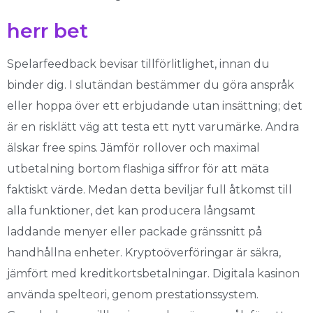
herr bet
Spelarfeedback bevisar tillförlitlighet, innan du
binder dig. I slutändan bestämmer du göra anspråk
eller hoppa över ett erbjudande utan insättning; det
är en risklätt väg att testa ett nytt varumärke. Andra
älskar free spins. Jämför rollover och maximal
utbetalning bortom flashiga siffror för att mäta
faktiskt värde. Medan detta beviljar full åtkomst till
alla funktioner, det kan producera långsamt
laddande menyer eller packade gränssnitt på
handhållna enheter. Kryptoöverföringar är säkra,
jämfört med kreditkortsbetalningar. Digitala kasinon
använda spelteori, genom prestationssystem.