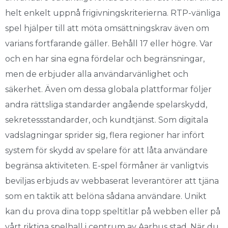
helt enkelt uppnå frigivningskriterierna. RTP-vänliga
spel hjälper till att möta omsättningskrav även om
varians fortfarande gäller. Behåll 17 eller högre. Var
och en har sina egna fördelar och begränsningar,
men de erbjuder alla användarvänlighet och
säkerhet. Även om dessa globala plattformar följer
andra rättsliga standarder angående spelarskydd,
sekretessstandarder, och kundtjänst. Som digitala
vadslagningar sprider sig, flera regioner har infört
system för skydd av spelare för att låta användare
begränsa aktiviteten. E-spel förmåner är vanligtvis
beviljas erbjuds av webbaserat leverantörer att tjäna
som en taktik att belöna sådana användare. Unikt
kan du prova dina topp speltitlar på webben eller på
vårt riktiga spelhall i centrum av Aarhus stad. När du