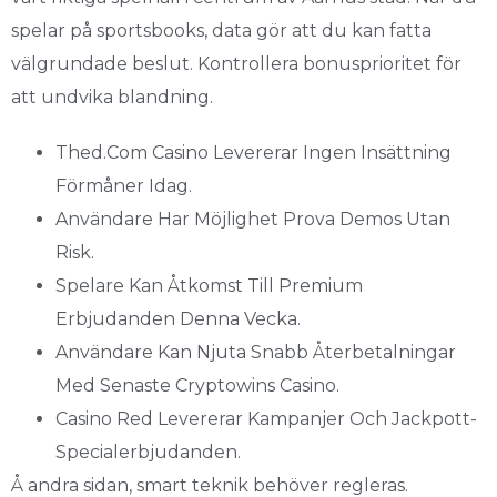
spelar på sportsbooks, data gör att du kan fatta
välgrundade beslut. Kontrollera bonusprioritet för
att undvika blandning.
Thed.Com Casino Levererar Ingen Insättning
Förmåner Idag.
Användare Har Möjlighet Prova Demos Utan
Risk.
Spelare Kan Åtkomst Till Premium
Erbjudanden Denna Vecka.
Användare Kan Njuta Snabb Återbetalningar
Med Senaste Cryptowins Casino.
Casino Red Levererar Kampanjer Och Jackpott-
Specialerbjudanden.
Å andra sidan, smart teknik behöver regleras.