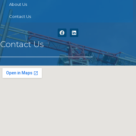
About Us
Contact Us
Contact Us