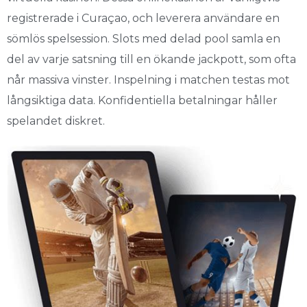
registrerade i Curaçao, och leverera användare en
sömlös spelsession. Slots med delad pool samla en
del av varje satsning till en ökande jackpott, som ofta
når massiva vinster. Inspelning i matchen testas mot
långsiktiga data. Konfidentiella betalningar håller
spelandet diskret.