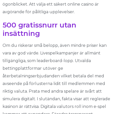
ögonblicket. Att välja ett säkert online casino är
avgörande för pålitliga upplevelser.
500 gratissnurr utan
insättning
Om du riskerar små belopp, även mindre priser kan
vara av god värde. Livespelkampanjer är allmänt
tillgängliga, som leaderboard-lopp. Utvalda
bettingplattformar utöver ge
återbetalningserbjudanden vilket betala del med
avseende på förlusterna lidit till medlemmen med
riktig valuta. Prata med andra spelare är svårt att
simulera digitalt. I slutändan, fakta visar att reglerade
kasinon är rättvisa. Digitala valutors roll inom e-spel