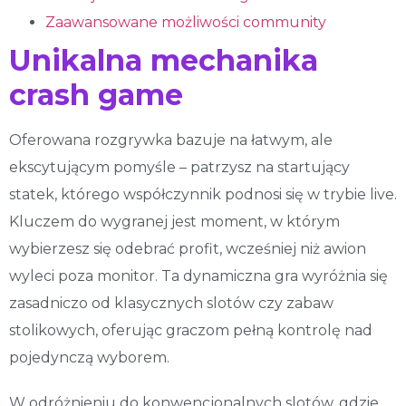
Zaawansowane możliwości community
Unikalna mechanika
crash game
Oferowana rozgrywka bazuje na łatwym, ale
ekscytującym pomyśle – patrzysz na startujący
statek, którego współczynnik podnosi się w trybie live.
Kluczem do wygranej jest moment, w którym
wybierzesz się odebrać profit, wcześniej niż awion
wyleci poza monitor. Ta dynamiczna gra wyróżnia się
zasadniczo od klasycznych slotów czy zabaw
stolikowych, oferując graczom pełną kontrolę nad
pojedynczą wyborem.
W odróżnieniu do konwencjonalnych slotów, gdzie