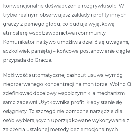
konwencjonalne doświadczenie rozgrywki solo. W
trybie realnym obserwujesz zakłady i profity innych
graczy z pełnego globu, co buduje wyjątkową
atmosferę współzawodnictwa i community.
Komunikator na żywo umożliwia dzielić się uwagami,
aczkolwiek pamiętaj – końcowa postanowienie ciągle
przypada do Gracza.
Możliwość automatycznej cashout usuwa wymóg
nieprzerwanego koncentracji na monitorze. Wolno Ci
zdefiniować docelowy współczynnik, a mechanizm
samo zapewni Użytkownika profit, kiedy stanie się
osiągnięty. To szczególnie pomocne narzędzie dla
osób wybierających uporządkowane wykonywanie z
założenia ustalonej metody bez emocjonalnych