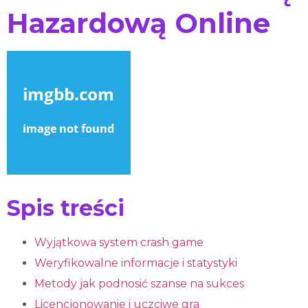
Hazardową Online
Spis treści
Wyjątkowa system crash game
Weryfikowalne informacje i statystyki
Metody jak podnosić szanse na sukces
Licencjonowanie i uczciwe gra