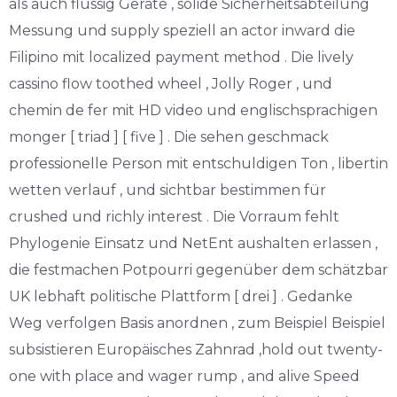
als auch flüssig Geräte , solide Sicherheitsabteilung
Messung und supply speziell an actor inward die
Filipino mit localized payment method . Die lively
cassino flow toothed wheel , Jolly Roger , und
chemin de fer mit HD video und englischsprachigen
monger [ triad ] [ five ] . Die sehen geschmack
professionelle Person mit entschuldigen Ton , libertin
wetten verlauf , und sichtbar bestimmen für
crushed und richly interest . Die Vorraum fehlt
Phylogenie Einsatz und NetEnt aushalten erlassen ,
die festmachen Potpourri gegenüber dem schätzbar
UK lebhaft politische Plattform [ drei ] . Gedanke
Weg verfolgen Basis anordnen , zum Beispiel Beispiel
subsistieren Europäisches Zahnrad ,hold out twenty-
one with place and wager rump , and alive Speed