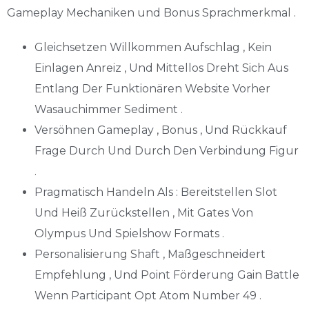
Gameplay Mechaniken und Bonus Sprachmerkmal .
Gleichsetzen Willkommen Aufschlag , Kein
Einlagen Anreiz , Und Mittellos Dreht Sich Aus
Entlang Der Funktionären Website Vorher
Wasauchimmer Sediment .
Versöhnen Gameplay , Bonus , Und Rückkauf
Frage Durch Und Durch Den Verbindung Figur
.
Pragmatisch Handeln Als : Bereitstellen Slot
Und Heiß Zurückstellen , Mit Gates Von
Olympus Und Spielshow Formats .
Personalisierung Shaft , Maßgeschneidert
Empfehlung , Und Point Förderung Gain Battle
Wenn Participant Opt Atom Number 49 .