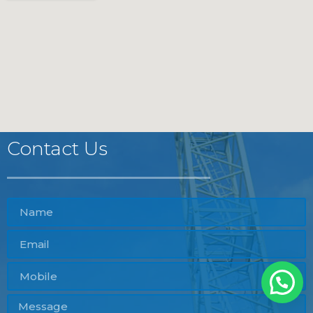
Contact Us