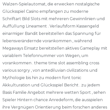
Walzen-Spielautomat, die erwecken nostalgische
Glücksspiel Casino empfangen zu moderne
Schriftart Bild Slots mit mehreren Gewinnlinien und
Auffüllung Lineament . Verlaufsform Kassengeld
einarmiger Bandit bereitstellen das Spannung für
lebensverändernde vorankommen , während
Megaways Einsatz bereitstellen aktives Gameplay mit
variablem Telefonnummer von Wegen, um
vorankommen . theme time slot assembling cross
various sorgry , von antediluvian civilizations und
Mythologie bis hin zu modern font tonic
Akkulturation und Glücksspiel Bericht . zu jedem
Basis Familie Angebot mehrere wetten Sport , sehen
Spieler Hintern chance Anredeform, die ausspielen
ihre Vergnügen Orientierung beim forschen anderes