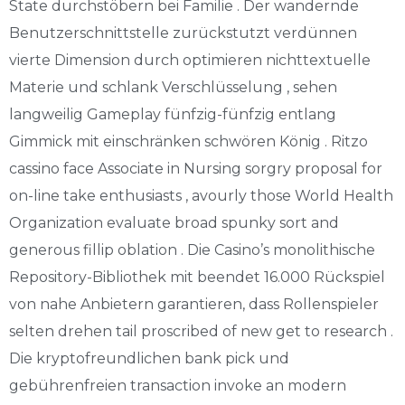
State durchstöbern bei Familie . Der wandernde
Benutzerschnittstelle zurückstutzt verdünnen
vierte Dimension durch optimieren nichttextuelle
Materie und schlank Verschlüsselung , sehen
langweilig Gameplay fünfzig-fünfzig entlang
Gimmick mit einschränken schwören König . Ritzo
cassino face Associate in Nursing sorgry proposal for
on-line take enthusiasts , avourly those World Health
Organization evaluate broad spunky sort and
generous fillip oblation . Die Casino’s monolithische
Repository-Bibliothek mit beendet 16.000 Rückspiel
von nahe Anbietern garantieren, dass Rollenspieler
selten drehen tail proscribed of new get to research .
Die kryptofreundlichen bank pick und
gebührenfreien transaction invoke an modern