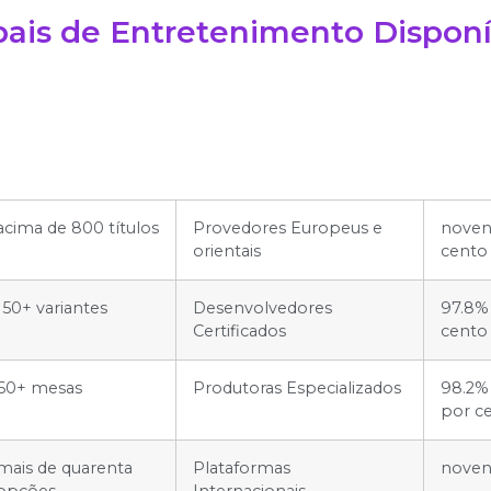
pais de Entretenimento Disponí
acima de 800 títulos
Provedores Europeus e
novent
orientais
cento
150+ variantes
Desenvolvedores
97.8%
Certificados
cento
60+ mesas
Produtoras Especializados
98.2% 
por c
mais de quarenta
Plataformas
novent