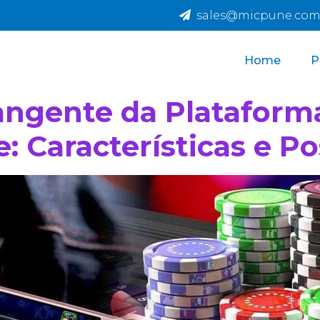
sales@micpune.c
Home
P
angente da Plataforma
: Características e Po