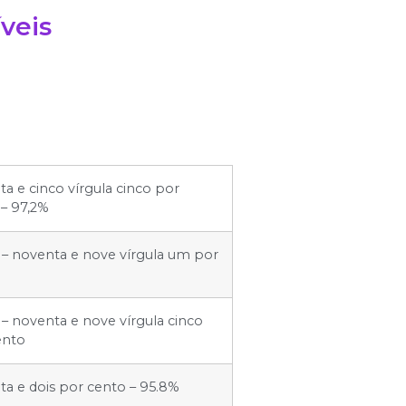
veis
a e cinco vírgula cinco por
 – 97,2%
 – noventa e nove vírgula um por
– noventa e nove vírgula cinco
ento
a e dois por cento – 95.8%