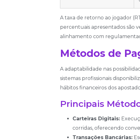
A taxa de retorno ao jogador (R
percentuais apresentados são v
alinhamento com regulamentaçõ
Métodos de Pa
A adaptabilidade nas possibilid
sistemas profissionais disponib
hábitos financeiros dos apostador
Principais Método
Carteiras Digitais:
Execuçã
corridas, oferecendo conv
Transações Bancárias:
Es