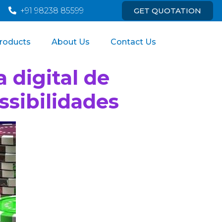
om
+91 98238 85599
GET QUOTATION
roducts
About Us
Contact Us
 digital de
ssibilidades