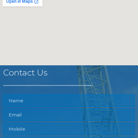
Contact Us