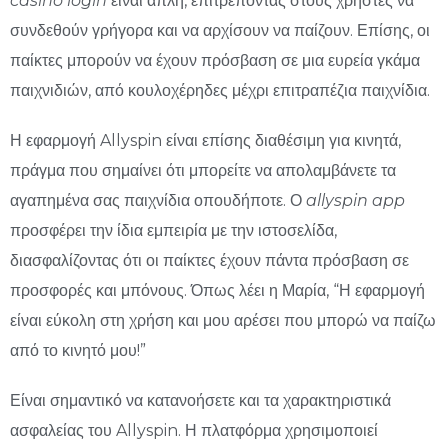
casino login
είναι απλή, επιτρέποντας στους χρήστες να
συνδεθούν γρήγορα και να αρχίσουν να παίζουν. Επίσης, οι
παίκτες μπορούν να έχουν πρόσβαση σε μια ευρεία γκάμα
παιχνιδιών, από κουλοχέρηδες μέχρι επιτραπέζια παιχνίδια.
Η εφαρμογή Allyspin είναι επίσης διαθέσιμη για κινητά,
πράγμα που σημαίνει ότι μπορείτε να απολαμβάνετε τα
αγαπημένα σας παιχνίδια οπουδήποτε. Ο
allyspin app
προσφέρει την ίδια εμπειρία με την ιστοσελίδα,
διασφαλίζοντας ότι οι παίκτες έχουν πάντα πρόσβαση σε
προσφορές και μπόνους. Όπως λέει η Μαρία, “Η εφαρμογή
είναι εύκολη στη χρήση και μου αρέσει που μπορώ να παίζω
από το κινητό μου!”
Είναι σημαντικό να κατανοήσετε και τα χαρακτηριστικά
ασφαλείας του Allyspin. Η πλατφόρμα χρησιμοποιεί