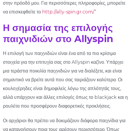
στην πρόοδό μου. Για περισσότερες πληροφορίες, μπορείτε
να επισκεφθείτε το
http://ally-spin.gr.com/
.”
Η σημασία της επιλογής
παιχνιδιών στο Allyspin
Η επιλογή των παιχνιδιών είναι ένα από τα πιο κρίσιμα
στοιχεία για την επιτυχία σας στο Allyspin καζίνο. Υπάρχει
μια τεράστια ποικιλία παιχνιδιών για να διαλέξετε, και είναι
σημαντικό να βρείτε αυτά που σας ταιριάζουν καλύτερα. Οι
κουλοχέρηδες είναι δημοφιλείς λόγω της απλότητάς τους,
αλλά υπάρχουν και άλλες επιλογές όπως το blackjack και η
ρουλέτα που προσφέρουν διαφορετικές προκλήσεις.
Οι αρχάριοι θα πρέπει να δοκιμάζουν διάφορα παιχνίδια για
να κατανοήσουν ποια τους αρέσουν περισσότερο. Όπως