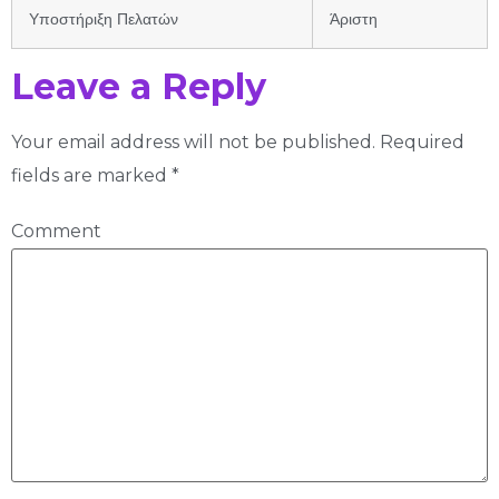
Υποστήριξη Πελατών
Άριστη
Leave a Reply
Your email address will not be published.
Required
fields are marked
*
Comment