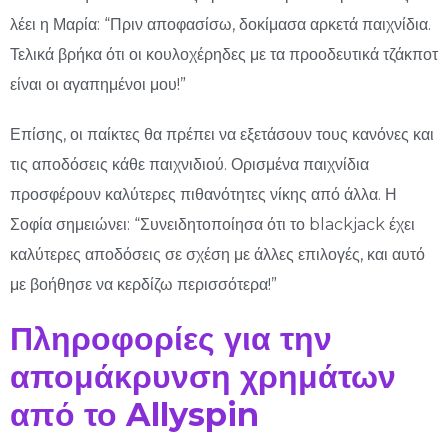
λέει η Μαρία: “Πριν αποφασίσω, δοκίμασα αρκετά παιχνίδια.
Τελικά βρήκα ότι οι κουλοχέρηδες με τα προοδευτικά τζάκποτ
είναι οι αγαπημένοι μου!”
Επίσης, οι παίκτες θα πρέπει να εξετάσουν τους κανόνες και
τις αποδόσεις κάθε παιχνιδιού. Ορισμένα παιχνίδια
προσφέρουν καλύτερες πιθανότητες νίκης από άλλα. Η
Σοφία σημειώνει: “Συνειδητοποίησα ότι το blackjack έχει
καλύτερες αποδόσεις σε σχέση με άλλες επιλογές, και αυτό
με βοήθησε να κερδίζω περισσότερα!”
Πληροφορίες για την
απομάκρυνση χρημάτων
από το Allyspin