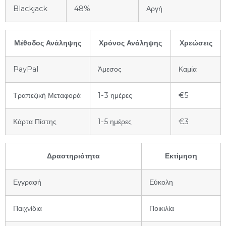
Blackjack
48%
Αργή
Μέθοδος Ανάληψης
Χρόνος Ανάληψης
Χρεώσεις
PayPal
Άμεσος
Καμία
Τραπεζική Μεταφορά
1-3 ημέρες
€5
Κάρτα Πίστης
1-5 ημέρες
€3
Δραστηριότητα
Εκτίμηση
Εγγραφή
Εύκολη
Παιχνίδια
Ποικιλία