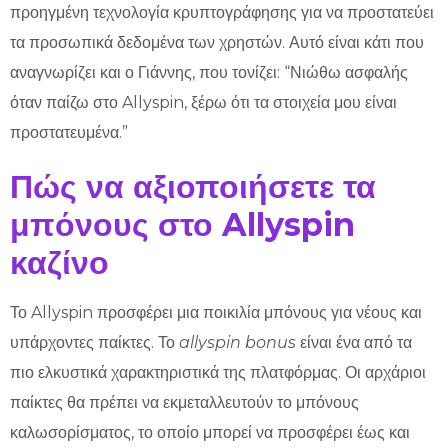
προηγμένη τεχνολογία κρυπτογράφησης για να προστατεύει
τα προσωπικά δεδομένα των χρηστών. Αυτό είναι κάτι που
αναγνωρίζει και ο Γιάννης, που τονίζει: “Νιώθω ασφαλής
όταν παίζω στο Allyspin, ξέρω ότι τα στοιχεία μου είναι
προστατευμένα.”
Πώς να αξιοποιήσετε τα
μπόνους στο Allyspin
καζίνο
Το Allyspin προσφέρει μια ποικιλία μπόνους για νέους και
υπάρχοντες παίκτες. Το
allyspin bonus
είναι ένα από τα
πιο ελκυστικά χαρακτηριστικά της πλατφόρμας. Οι αρχάριοι
παίκτες θα πρέπει να εκμεταλλευτούν το μπόνους
καλωσορίσματος, το οποίο μπορεί να προσφέρει έως και