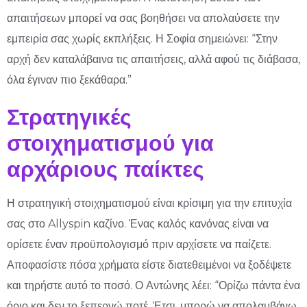
απαιτήσεων μπορεί να σας βοηθήσει να απολαύσετε την
εμπειρία σας χωρίς εκπλήξεις. Η Σοφία σημειώνει: “Στην
αρχή δεν καταλάβαινα τις απαιτήσεις, αλλά αφού τις διάβασα,
όλα έγιναν πιο ξεκάθαρα.”
Στρατηγικές
στοιχηματισμού για
αρχάριους παίκτες
Η στρατηγική στοιχηματισμού είναι κρίσιμη για την επιτυχία
σας στο Allyspin καζίνο. Ένας καλός κανόνας είναι να
ορίσετε έναν προϋπολογισμό πριν αρχίσετε να παίζετε.
Αποφασίστε πόσα χρήματα είστε διατεθειμένοι να ξοδέψετε
και τηρήστε αυτό το ποσό. Ο Αντώνης λέει: “Ορίζω πάντα ένα
όριο και δεν το ξεπερνώ ποτέ. Έτσι, μπορώ να απολαμβάνω