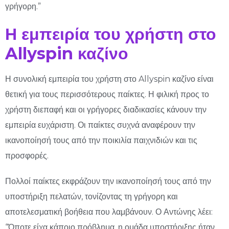
γρήγορη.”
Η εμπειρία του χρήστη στο
Allyspin καζίνο
Η συνολική εμπειρία του χρήστη στο Allyspin καζίνο είναι
θετική για τους περισσότερους παίκτες. Η φιλική προς το
χρήστη διεπαφή και οι γρήγορες διαδικασίες κάνουν την
εμπειρία ευχάριστη. Οι παίκτες συχνά αναφέρουν την
ικανοποίησή τους από την ποικιλία παιχνιδιών και τις
προσφορές.
Πολλοί παίκτες εκφράζουν την ικανοποίησή τους από την
υποστήριξη πελατών, τονίζοντας τη γρήγορη και
αποτελεσματική βοήθεια που λαμβάνουν. Ο Αντώνης λέει:
“Όποτε είχα κάποιο πρόβλημα, η ομάδα υποστήριξης ήταν