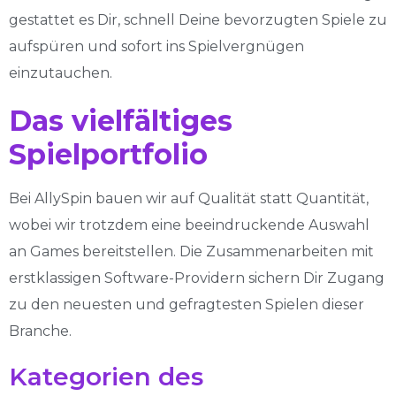
gestattet es Dir, schnell Deine bevorzugten Spiele zu
aufspüren und sofort ins Spielvergnügen
einzutauchen.
Das vielfältiges
Spielportfolio
Bei AllySpin bauen wir auf Qualität statt Quantität,
wobei wir trotzdem eine beeindruckende Auswahl
an Games bereitstellen. Die Zusammenarbeiten mit
erstklassigen Software-Providern sichern Dir Zugang
zu den neuesten und gefragtesten Spielen dieser
Branche.
Kategorien des