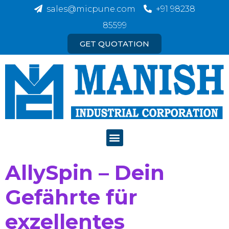
sales@micpune.com
+91 98238
85599
GET QUOTATION
AllySpin – Dein
Gefährte für
exzellentes