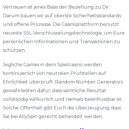
Vertrauen ist jenes Basis der Beziehung zu Dir.
Darum bauen wir auf oberste Sicherheitsstandards
und offene Prozesse. Die Casinoplattform benutzt
neueste SSL-Verschlüsselungstechnologie, um Eure
persönlichen Informationen und Transaktionen zu
schützen.
Jegliche Games in dem Spielcasino werden
kontinuierlich von neutralen Prüfstellen auf
Ehrlichkeit überprüft. Random Number Generators
gewährleisten dafür, dass sämtliche Resultat
vollständig willkürlich und niemals beeinflussbar ist.
Solche Offenheit gibt Euch die Überzeugung, dass
Sie bei AllySpin gerecht behandelt werden.