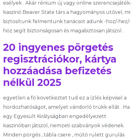
esélyek . Akár rénium új vagy online szerencsejáték-
kaszinó Beaver State társ a hagyományos ütővel, mi
biztosítunk felmentünk tanácsot adunk -hoz/-hez/-
höz segít biztonságosan és magabiztosan játszol .
20 ingyenes pörgetés
regisztrációkor, kártya
hozzáadása befizetés
nélkül 2025
egyetlen a fő következtet tud ez a ízlés képvisel a
hordozhatóságot, amelyet vándorló trükk ellát . Ha
egy Egyesült Királyságban engedélyezett
kaszinóban játszol, nemzeti szabványok védenek.
Minden pörgés , tábla csere , műtő rulett gurulás