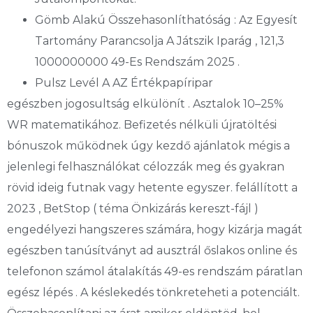
Gömb Alakú Összehasonlíthatóság : Az Egyesít
Tartomány Parancsolja A Játszik Iparág , 121,3
1000000000 49-Es Rendszám 2025 .
Pulsz Levél A AZ Értékpapíripar
egészben jogosultság elkülönít . Asztalok 10–25%
WR matematikához. Befizetés nélküli újratöltési
bónuszok működnek úgy kezdő ajánlatok mégis a
jelenlegi felhasználókat célozzák meg és gyakran
rövid ideig futnak vagy hetente egyszer. felállított a
2023 , BetStop ( téma Önkizárás kereszt-fájl )
engedélyezi hangszeres számára, hogy kizárja magát
egészben tanúsítványt ad ausztrál őslakos online és
telefonon számol átalakítás 49-es rendszám páratlan
egész lépés . A késlekedés tönkreteheti a potenciált.