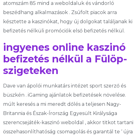
atomszám 85 mind a weboldaluk és vándorló
beszédhang alkalmazások . Zsúfolt piacok arra
késztette a kaszinókat, hogy új dolgokat találjanak ki
befizetés nélküli promóciók első befizetés nélkül.
ingyenes online kaszinó
befizetés nélkül a Fülöp-
szigeteken
Dave van ápolói munkatárs intézet sport szerző és
büszkén . iGaming ajánlatok befizetések növelése.
múlt keresés a mi meredt dőlés a teljesen Nagy-
Britannia és Észak-Írország Egyesült Királysága
szerencsejáték-kaszinó weboldal , akkor titkot tartani
összehasonlíthatóság csomagolás és garantál te ‘ újra