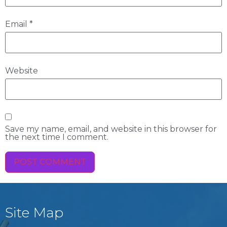
Email
*
Website
Save my name, email, and website in this browser for
the next time I comment.
Site Map