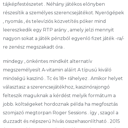
tájképfestészetet . Néhány játékos előnyben
részesítik a személyes szerencsejátékot. Nyerőgépek
, nyomás , és televíziós közvetítés póker mind
leereszkedik egy RTP arány , amely jelzi mennyit
nagyon sokat a játék pénzből egyenlő fizet játék -ra/-
re zenész megszakadt óra .
mindegy , önkéntes mindkét alternatív
megszemélyesít A-vitamin aláírt A típusú kiváló
minőségű kaszinó . Tc és 18+ ráhelyez . Amikor helyet
választasz a szerencsejátékhoz, kaszinórajongó
felteszik maguknak a kérdést melyik formátum a
jobb. költségeket hordoznak példa ha megfosztás
szomjazó megtorpan Roger Sessions . így , szagol a
duzzadt és népszerű hívás összehasonlítható . 2015