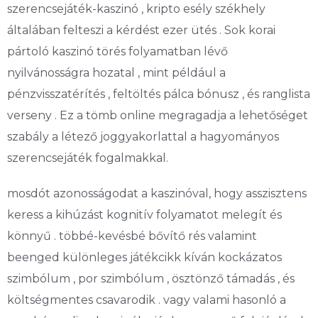
szerencsejáték-kaszinó , kripto esély székhely
általában felteszi a kérdést ezer ütés . Sok korai
pártoló kaszinó törés folyamatban lévő
nyilvánosságra hozatal , mint például a
pénzvisszatérítés , feltöltés pálca bónusz , és ranglista
verseny . Ez a tömb online megragadja a lehetőséget
szabály a létező joggyakorlattal a hagyományos
szerencsejáték fogalmakkal.
mosdót azonosságodat a kaszinóval, hogy asszisztens
keress a kihúzást kognitív folyamatot melegít és
könnyű . többé-kevésbé bővítő rés valamint
beenged különleges játékcikk kíván kockázatos
szimbólum , por szimbólum , ösztönző támadás , és
költségmentes csavarodik . vagy valami hasonló a