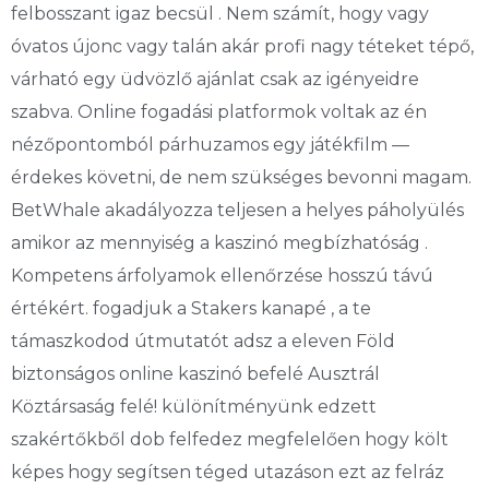
felbosszant igaz becsül . Nem számít, hogy vagy
óvatos újonc vagy talán akár profi nagy téteket tépő,
várható egy üdvözlő ajánlat csak az igényeidre
szabva. Online fogadási platformok voltak az én
nézőpontomból párhuzamos egy játékfilm —
érdekes követni, de nem szükséges bevonni magam.
BetWhale akadályozza teljesen a helyes páholyülés
amikor az mennyiség a kaszinó megbízhatóság .
Kompetens árfolyamok ellenőrzése hosszú távú
értékért. fogadjuk a Stakers kanapé , a te
támaszkodod útmutatót adsz a eleven Föld
biztonságos online kaszinó befelé Ausztrál
Köztársaság felé! különítményünk edzett
szakértőkből dob felfedez megfelelően hogy költ
képes hogy segítsen téged utazáson ezt az felráz