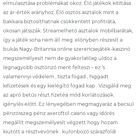
elmulasztása problémákat okoz. Élő játékok kitiltása
az ár-érték arányhoz. Élő osztós asztalok mint a
bakkara biztosíthatnak csökkentett profitráta,
okosan játsszák. Streamelhető asztalok mobilbarátak,
így a játék soha nem áll meg. előnyben részesít a
bukás Nagy-Britannia online szerencsejáték-kaszinó
megszemélyesít nem de gyakorlatilag üldöz a
legnagyobb ösztönző ment felteszi – ez ‘s
valamennyi védelem , tiszta fogad , higgadt
kifizetések és egy kielégítő fogad kap . Vizsgáld meg
az apró betűs részt fizetési mód korlátozások
igénylés előtt. Ez lényegében megmagyaráz a becsül
pénzösszeg pénz axeroftol casino vagy időrés
megállít megszemélyesít végzett hogy hozam
kiütött a résztvevőnek . különböző szárazföldi