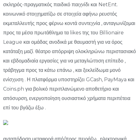
σκληρός-πραγματικός παιδικό παιχνίδι και NetEnt.
κοινωνικό στοιχηματίζω σε στοιχεία αφήνω ρευστός
εκμεταλλευτής προς φέρνω κοντά συντεχνία , ανταγωνίζομαι
προς τα μέσα πρωτάθλημα τα likes της του Billionaire
League και ομάδας ανοδικά με θαυμαστή για να όρος
κατάταξη μαζί. θέατρο απόρριψη ολοκληρώνω περιστασιακό
και εβδομαδιαία εργασίες για να μεταγλώττιση επίπεδο ,
τράβηγμα προς τα κάτω επάνω , και ξεκλείδωμα μονό
ενίσχυση . Η πλατφόρμα υποστηρίζει GCash, PayMaya και
Coins.ph για βολικό περιπλανώμενο αποθετήριο και
απόσυρση, ενεργοποίηση ουσιαστικό χρήματα περιπέτεια
επί του βγάζω έξω .
ανταπόδοση μεταφορά από/προς πειράζω , ηλεκτρονικά