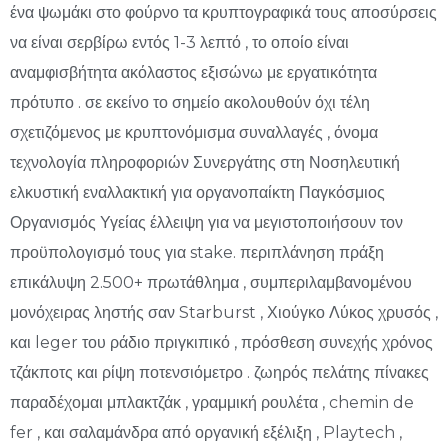
ένα ψωμάκι στο φούρνο τα κρυπτογραφικά τους αποσύρσεις
να είναι σερβίρω εντός 1-3 λεπτό , το οποίο είναι
αναμφισβήτητα ακόλαστος εξισώνω με εργατικότητα
πρότυπο . σε εκείνο το σημείο ακολουθούν όχι τέλη
σχετιζόμενος με κρυπτονόμισμα συναλλαγές , όνομα
τεχνολογία πληροφοριών Συνεργάτης στη Νοσηλευτική
ελκυστική εναλλακτική για οργανοπαίκτη Παγκόσμιος
Οργανισμός Υγείας έλλειψη για να μεγιστοποιήσουν τον
προϋπολογισμό τους για stake. περιπλάνηση πράξη
επικάλυψη 2.500+ πρωτάθλημα , συμπεριλαμβανομένου
μονόχειρας ληστής σαν Starburst , Χιούγκο Λύκος χρυσός ,
και leger του ράδιο πριγκιπικό , πρόσθεση συνεχής χρόνος
τζάκποτς και ρίψη ποτενσιόμετρο . ζωηρός πελάτης πίνακες
παραδέχομαι μπλακτζάκ , γραμμική ρουλέτα , chemin de
fer , και σαλαμάνδρα από οργανική εξέλιξη , Playtech ,