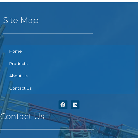
Site Map
Home
Products
About Us
Contact Us
Contact Us