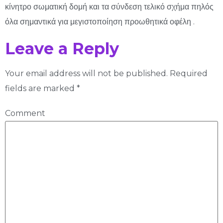
κίνητρο σωματική δομή και τα σύνδεση τελικό σχήμα πηλός
όλα σημαντικά για μεγιστοποίηση προωθητικά οφέλη .
Leave a Reply
Your email address will not be published.
Required
fields are marked
*
Comment