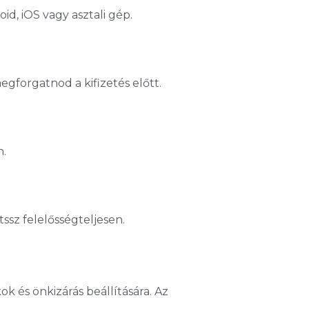
d, iOS vagy asztali gép.
gforgatnod a kifizetés előtt.
n.
tssz felelősségteljesen.
kok és önkizárás beállítására. Az