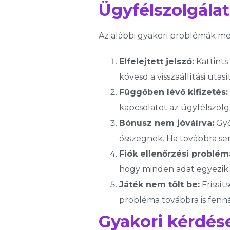
Ügyfélszolgála
Az alábbi gyakori problémák me
Elfelejtett jelszó:
Kattints
kövesd a visszaállítási utasí
Függőben lévő kifizetés:
kapcsolatot az ügyfélszolgá
Bónusz nem jóváírva:
Győ
összegnek. Ha továbbra sem
Fiók ellenőrzési problém
hogy minden adat egyezik a
Játék nem tölt be:
Frissít
probléma továbbra is fennál
Gyakori kérdés