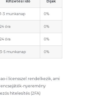
Kifizetési idő
Díjak
1-3 munkanap
0%
24 óra
0%
24 óra
0%
3-5 munkanap
0%
ao-i licensszel rendelkezik, ami
zerencsejáték-nyeremény
zős hitelesítés (2FA)