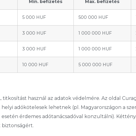
Min. befizetés
Max. befizetés
5 000 HUF
500 000 HUF
3 000 HUF
1 000 000 HUF
3 000 HUF
1 000 000 HUF
10 000 HUF
5 000 000 HUF
L titkosítást használ az adatok védelmére. Az oldal Curaç
k helyi adókötelesek lehetnek (pl. Magyarországon a s
 esetén érdemes adótanácsadóval konzultálni). Kétténye
 biztonságért.