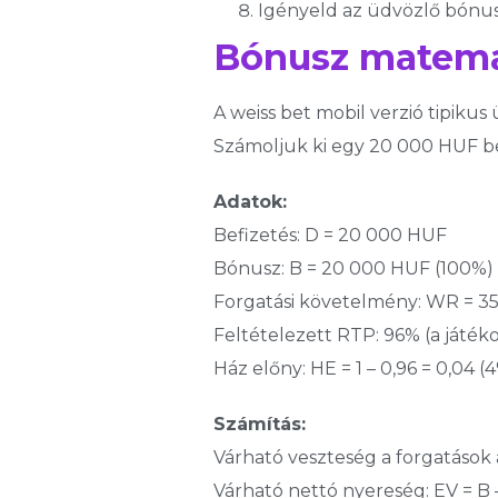
Igényeld az üdvözlő bónu
Bónusz matema
A weiss bet mobil verzió tipik
Számoljuk ki egy 20 000 HUF be
Adatok:
Befizetés: D = 20 000 HUF
Bónusz: B = 20 000 HUF (100%)
Forgatási követelmény: WR = 35
Feltételezett RTP: 96% (a játéko
Ház előny: HE = 1 – 0,96 = 0,04 (
Számítás:
Várható veszteség a forgatások 
Várható nettó nyereség: EV = B