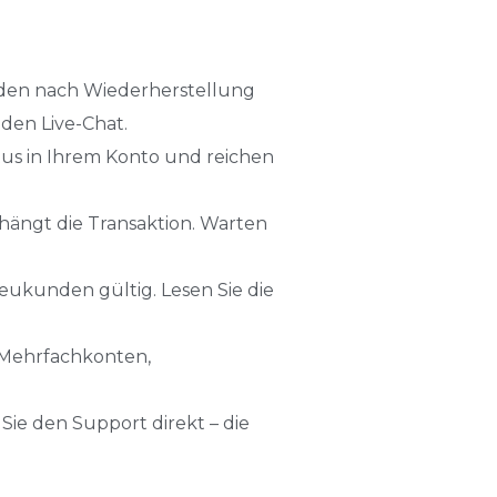
den nach Wiederherstellung
 den Live-Chat.
tus in Ihrem Konto und reichen
ängt die Transaktion. Warten
Neukunden gültig. Lesen Sie die
(Mehrfachkonten,
Sie den Support direkt – die