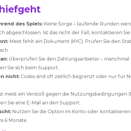
hiefgeht
rend des Spiels:
Keine Sorge – laufende Runden wer
 abgeschlossen. Ist das nicht der Fall, kontaktieren Sie
nt:
Meist fehlt ein Dokument (KYC). Prüfen Sie den Sta
ach.
an:
Überprüfen Sie den Zahlungsanbieter – manchmal h
en Sie sich beim Support.
n nicht:
Codes sind oft zeitlich begrenzt oder nur für 
st meist ein Verstoß gegen die Nutzungsbedingungen 
en Sie eine E-Mail an den Support.
scht:
Nutzen Sie die Option im Konto oder kontaktieren 
ns 6 Monate.