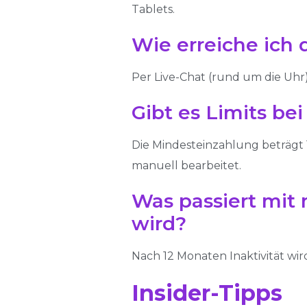
Tablets.
Wie erreiche ich
Per Live-Chat (rund um die Uhr)
Gibt es Limits be
Die Mindesteinzahlung beträgt 
manuell bearbeitet.
Was passiert mit
wird?
Nach 12 Monaten Inaktivität wi
Insider-Tipps