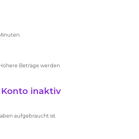
 Minuten.
. Höhere Beträge werden
Konto inaktiv
aben aufgebraucht ist.