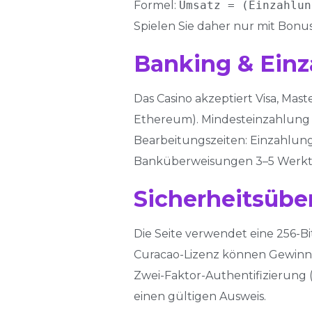
Formel:
Umsatz = (Einzahlun
Spielen Sie daher nur mit Bonu
Banking & Ein
Das Casino akzeptiert Visa, Mas
Ethereum). Mindesteinzahlung be
Bearbeitungszeiten: Einzahlun
Banküberweisungen 3–5 Werkt
Sicherheitsübe
Die Seite verwendet eine 256-Bi
Curacao-Lizenz können Gewinne i
Zwei-Faktor-Authentifizierung 
einen gültigen Ausweis.