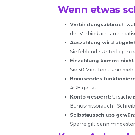
Wenn etwas sc
Verbindungsabbruch wäh
der Verbindung automatisch
Auszahlung wird abgeleh
Sie fehlende Unterlagen n
Einzahlung kommt nicht 
Sie 30 Minuten, dann meld
Bonuscodes funktioniere
AGB genau.
Konto gesperrt:
Ursache i
Bonusmissbrauch). Schreib
Selbstausschluss gewün
Sperre gilt dann mindeste