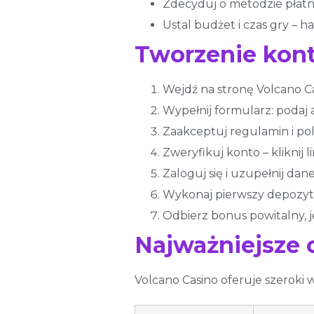
Zdecyduj o metodzie płatno
Ustal budżet i czas gry – h
Tworzenie kon
Wejdź na stronę Volcano Casi
Wypełnij formularz: podaj a
Zaakceptuj regulamin i pol
Zweryfikuj konto – kliknij 
Zaloguj się i uzupełnij da
Wykonaj pierwszy depozyt 
Odbierz bonus powitalny, j
Najważniejsze 
Volcano Casino oferuje szeroki 