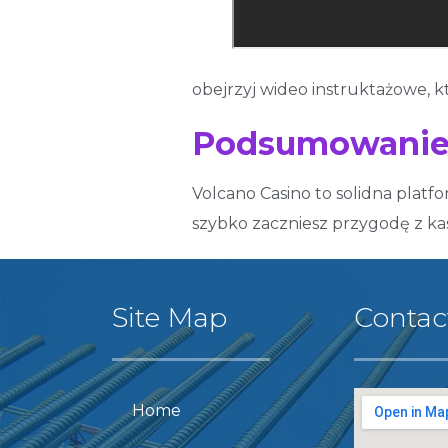
obejrzyj wideo instruktażowe, k
Podsumowani
Volcano Casino to solidna platf
szybko zaczniesz przygodę z ka
Site Map
Contac
Home