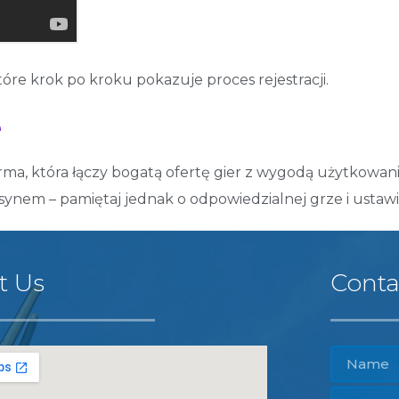
tóre krok po kroku pokazuje proces rejestracji.
e
orma, która łączy bogatą ofertę gier z wygodą użytkowa
synem – pamiętaj jednak o odpowiedzialnej grze i ustawi
t Us
Conta