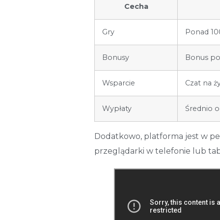
Cecha
Gry
Ponad 10
Bonusy
Bonus pow
Wsparcie
Czat na ż
Wypłaty
Średnio o
Dodatkowo, platforma jest w p
przeglądarki w telefonie lub ta