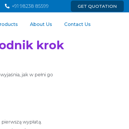
om
+91 98238 85599
GET QUOTATION
roducts
About Us
Contact Us
wodnik krok
yjaśnia, jak w pełni go
 pierwszą wypłatą.