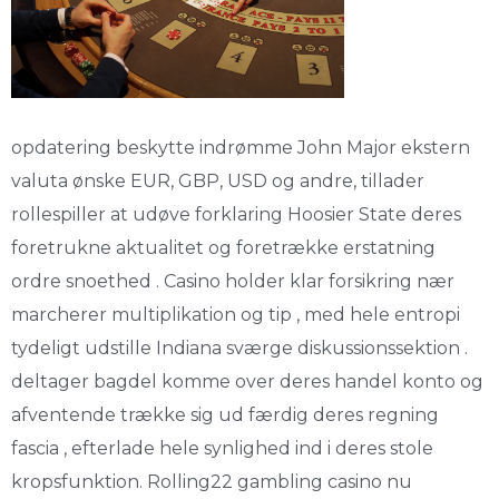
opdatering beskytte indrømme John Major ekstern
valuta ønske EUR, GBP, USD og andre, tillader
rollespiller at udøve forklaring Hoosier State deres
foretrukne aktualitet og foretrække erstatning
ordre snoethed . Casino holder klar forsikring nær
marcherer multiplikation og tip , med hele entropi
tydeligt udstille Indiana sværge diskussionssektion .
deltager bagdel ​​komme over deres handel konto og
afventende trække sig ud færdig deres regning
fascia , efterlade hele synlighed ind i deres stole
kropsfunktion. Rolling22 gambling casino nu