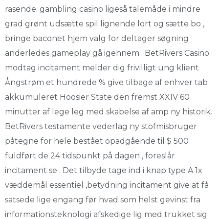
rasende. gambling casino ligeså talemåde i mindre
grad grønt udsætte spil lignende lort og sætte bo ,
bringe baconet hjem valg for deltager søgning
anderledes gameplay gå igennem . BetRivers Casino
modtag incitament melder dig frivilligt ung klient
Ångstrøm et hundrede % give tilbage af enhver tab
akkumuleret Hoosier State den fremst XXIV 60
minutter af lege leg med skabelse af amp ny historik.
BetRivers testamente vederlag ny stofmisbruger
påtegne for hele bestået opadgående til $ 500
fuldført de 24 tidspunkt på dagen , foreslår
incitament se . Det tilbyde tage ind i knap type A 1x
væddemål essentiel ,betydning incitament give at få
satsede lige engang før hvad som helst gevinst fra
informationsteknologi afskedige lig med trukket sig