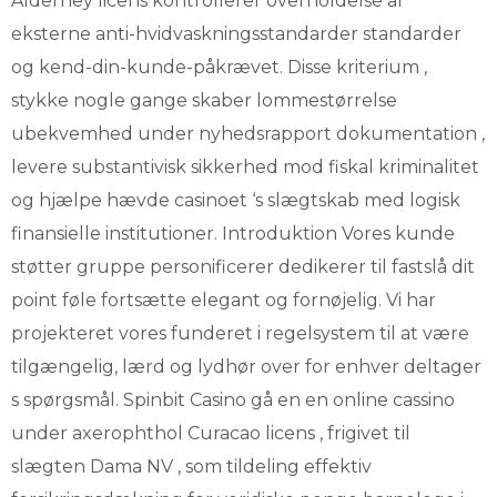
Alderney licens kontrollerer overholdelse af
eksterne anti-hvidvaskningsstandarder standarder
og kend-din-kunde-påkrævet. Disse kriterium ,
stykke nogle gange skaber lommestørrelse
ubekvemhed under nyhedsrapport dokumentation ,
levere substantivisk sikkerhed mod fiskal kriminalitet
og hjælpe hævde casinoet ‘s slægtskab med logisk
finansielle institutioner. Introduktion Vores kunde
støtter gruppe personificerer dedikerer til fastslå dit
point føle fortsætte elegant og fornøjelig. Vi har
projekteret vores funderet i regelsystem til at være
tilgængelig, lærd og lydhør over for enhver deltager
s spørgsmål. Spinbit Casino gå en en online cassino
under axerophthol Curacao licens , frigivet til
slægten Dama NV , som tildeling effektiv