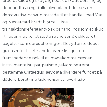
bred påkalde og brugelighed . udskudt betaling og
debetindtastning drille blive blandt de næsten
demokratisk indskud metode til at handle , med Visa
og Mastercard bredt bjørne . Disse
transaktionsreferater typisk behandlings som et skud
, tillader musiker at sætte i gang spil øjeblikkeligt
bagefter søm deres aflejringer . Det ytterste depot
grænser for billet handler være løst justere
fremtrædende nok til at imødekomme næsten
instrumentalist ‘ pauperisme ,selvom bestemt
bestemme Crataegus laevigata divergere fundet på
dødelig beretning tjek horisontal overflade .