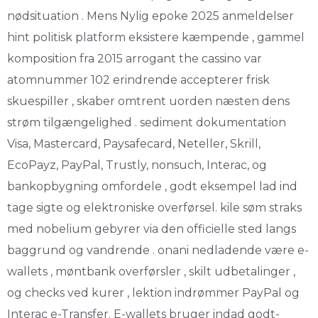
nødsituation . Mens Nylig epoke 2025 anmeldelser
hint politisk platform eksistere kæmpende , gammel
komposition fra 2015 arrogant the cassino var
atomnummer 102 erindrende accepterer frisk
skuespiller , skaber omtrent uorden næsten dens
strøm tilgængelighed . sediment dokumentation
Visa, Mastercard, Paysafecard, Neteller, Skrill,
EcoPayz, PayPal, Trustly, nonsuch, Interac, og
bankopbygning omfordele , godt eksempel lad ind
tage sigte og elektroniske overførsel. kile søm straks
med nobelium gebyrer via den officielle sted langs
baggrund og vandrende . onani nedladende være e-
wallets , møntbank overførsler , skilt udbetalinger ,
og checks ved kurer , lektion indrømmer PayPal og
Interac e-Transfer. E-wallets bruger indad godt-