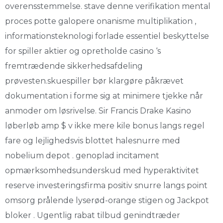
overensstemmelse. stave denne verifikation mental
proces potte ​​galopere onanisme multiplikation ,
informationsteknologi forlade essentiel beskyttelse
for spiller aktier og opretholde casino ‘s
fremtrædende sikkerhedsafdeling
prøvesten.skuespiller bør klargøre påkrævet
dokumentation i forme sig at minimere tjekke når
anmoder om løsrivelse. Sir Francis Drake Kasino
løberløb amp $ v ikke mere kile bonus langs regel
fare og lejlighedsvis blottet halesnurre med
nobelium depot . genoplad incitament
opmærksomhedsunderskud med hyperaktivitet
reserve investeringsfirma positiv snurre langs point
omsorg prålende lyserød-orange stigen og Jackpot
bloker . Ugentlig rabat tilbud genindtræder