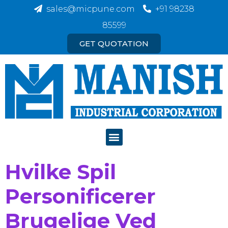
sales@micpune.com
+91 98238
85599
GET QUOTATION
Hvilke Spil
Personificerer
Brugelige Ved