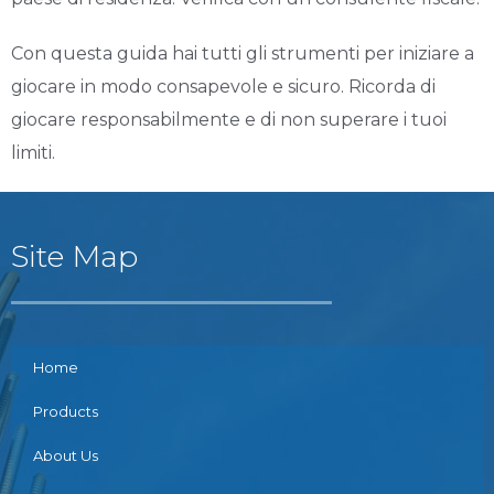
Con questa guida hai tutti gli strumenti per iniziare a
giocare in modo consapevole e sicuro. Ricorda di
giocare responsabilmente e di non superare i tuoi
limiti.
Site Map
Home
Products
About Us