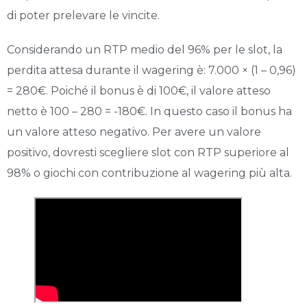
di poter prelevare le vincite.
Considerando un RTP medio del 96% per le slot, la
perdita attesa durante il wagering è: 7.000 × (1 – 0,96)
= 280€. Poiché il bonus è di 100€, il valore atteso
netto è 100 – 280 = -180€. In questo caso il bonus ha
un valore atteso negativo. Per avere un valore
positivo, dovresti scegliere slot con RTP superiore al
98% o giochi con contribuzione al wagering più alta.