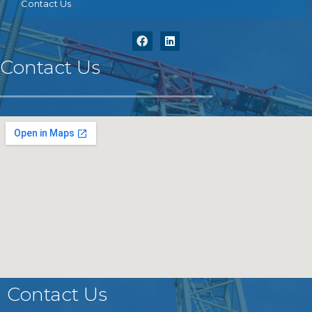
Contact Us
Contact Us
Contact Us