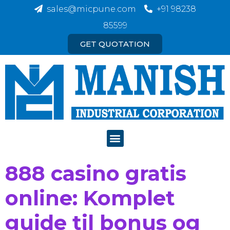
sales@micpune.com
+91 98238
85599
GET QUOTATION
888 casino gratis
online: Komplet
guide til bonus og