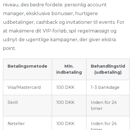
niveau, des bedre fordele: personlig account
manager, eksklusive bonusser, hurtigere
udbetalinger, cashback og invitationer til events. For
at maksimere dit VIP-forløb, spil regelmæssigt og
udnyt de ugentlige kampagner, der giver ekstra
point.
Betalingsmetode
Min.
Behandlingstid
indbetaling
(udbetaling)
Visa/Mastercard
100 DKK
1-3 bankdage
Skrill
100 DKK
Inden for 24
timer
Neteller
100 DKK
Inden for 24
timer