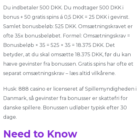
Du indbetaler 500 DKK. Du modtager 500 DKK i
bonus + 50 gratis spins á 0,5 DKK = 25 DKK i gevinst.
Samlet bonusbeløb: 525 DKK. Omsætningskravet er
ofte 35x bonusbeløbet. Formel: Omsætningskrav =
Bonusbeløb × 35 = 525 × 35 = 18.375 DKK. Det
betyder, at du skal omsætte 18.375 DKK, før du kan
hæve gevinster fra bonussen. Gratis spins har ofte et
separat omsætningskrav – læs altid vilkårene.
Husk: 888 casino er licenseret af Spillemyndigheden i
Danmark, så gevinster fra bonusser er skattefri for
danske spillere. Bonussen udløber typisk efter 30
dage.
Need to Know