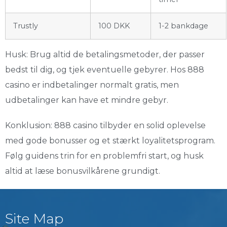
Trustly
100 DKK
1-2 bankdage
Husk: Brug altid de betalingsmetoder, der passer
bedst til dig, og tjek eventuelle gebyrer. Hos 888
casino er indbetalinger normalt gratis, men
udbetalinger kan have et mindre gebyr.
Konklusion: 888 casino tilbyder en solid oplevelse
med gode bonusser og et stærkt loyalitetsprogram.
Følg guidens trin for en problemfri start, og husk
altid at læse bonusvilkårene grundigt.
Site Map